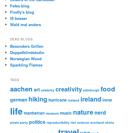
Fefes blog
Firefly's blog
Iß besser
Wald mal anders
DEAD BLOGS
Besonders Grillen
Doppelblindstudio
Norwegian Wood
Sparkling Flames
TAGS
aachen
food
creativity
art
celebrity
edinburgh
hiking
ireland
german
hurricane
irene
iceland
life
nature
nerd
manhattan
music
museum
politics
pirate party
reproducibility
riot
science
scotland
shirts
travel
usa