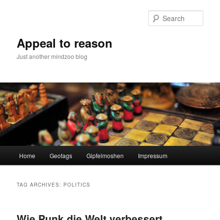
Skip
Skip
to
to
Sear
primary
secondary
content
content
Appeal to reason
Just another mindzoo blog
Main
Home
Geotags
Gipfelmoshen
Impressum
menu
TAG ARCHIVES:
POLITICS
Wie Punk die Welt verbessert